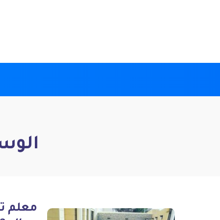
الوس
معلم ت