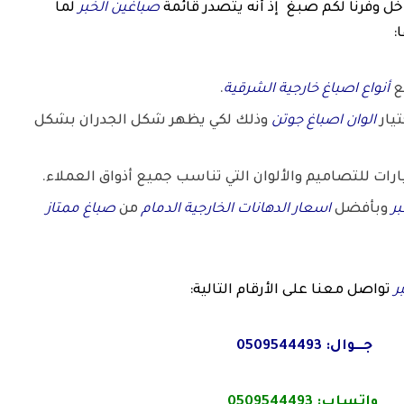
خل وفرنا لكم صبغ إذ أنه يتصدر قائمة
صباغين الخبر
لما
:
ع
أنواع اصباغ خارجية الشرقية
.
يار
الوان اصباغ جوتن
وذلك لكي يظهر شكل الجدران بشكل
ات للتصاميم والألوان التي تناسب جميع أذواق العملاء.
بر
وبأفضل
اسعار الدهانات الخارجية الدمام
من
صباغ ممتاز
ر
تواصل معنا على الأرقام التالية:
جـــوال:
0509544493
واتساب:
0509544493