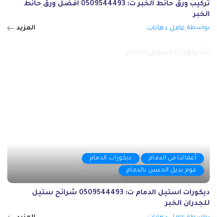
تركيب ورق حائط الخبر ت: 0509544493 افضل ورق حائط
الخبر
بواسطة
عامل دهانات
المزيد
Posted
by
أعمالنا في الدمام
ديكورات الدمام
فوم بديل الجبس بالدمام
ديكورات استيل الدمام ت: 0509544493 شرائح ستيل
للجدران الخبر